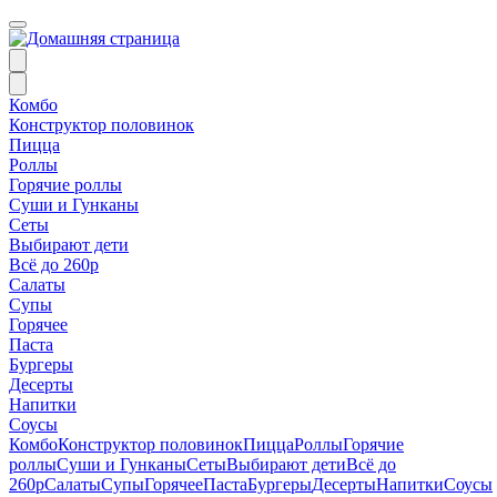
Комбо
Конструктор половинок
Пицца
Роллы
Горячие роллы
Суши и Гунканы
Сеты
Выбирают дети
Всё до 260р
Салаты
Супы
Горячее
Паста
Бургеры
Десерты
Напитки
Соусы
Комбо
Конструктор половинок
Пицца
Роллы
Горячие
роллы
Суши и Гунканы
Сеты
Выбирают дети
Всё до
260р
Салаты
Супы
Горячее
Паста
Бургеры
Десерты
Напитки
Соусы