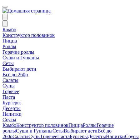
Комбо
Конструктор половинок
Пицца
Роллы
Горячие роллы
Суши и Гунканы
Сеты
Выбирают дети
Всё до 260р
Салаты
Супы
Горячее
Паста
Бургеры
Десерты
Напитки
Соусы
Комбо
Конструктор половинок
Пицца
Роллы
Горячие
роллы
Суши и Гунканы
Сеты
Выбирают дети
Всё до
260р
Салаты
Супы
Горячее
Паста
Бургеры
Десерты
Напитки
Соусы