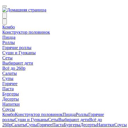
Комбо
Конструктор половинок
Пицца
Роллы
Горячие роллы
Суши и Гунканы
Сеты
Выбирают дети
Всё до 260р
Салаты
Супы
Горячее
Паста
Бургеры
Десерты
Напитки
Соусы
Комбо
Конструктор половинок
Пицца
Роллы
Горячие
роллы
Суши и Гунканы
Сеты
Выбирают дети
Всё до
260р
Салаты
Супы
Горячее
Паста
Бургеры
Десерты
Напитки
Соусы