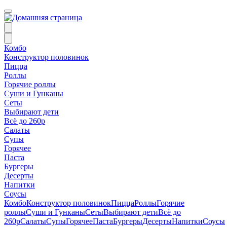
Комбо
Конструктор половинок
Пицца
Роллы
Горячие роллы
Суши и Гунканы
Сеты
Выбирают дети
Всё до 260р
Салаты
Супы
Горячее
Паста
Бургеры
Десерты
Напитки
Соусы
Комбо
Конструктор половинок
Пицца
Роллы
Горячие
роллы
Суши и Гунканы
Сеты
Выбирают дети
Всё до
260р
Салаты
Супы
Горячее
Паста
Бургеры
Десерты
Напитки
Соусы