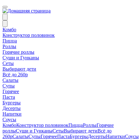
Комбо
Конструктор половинок
Пицца
Роллы
Горячие роллы
Суши и Гунканы
Сеты
Выбирают дети
Всё до 260р
Салаты
Супы
Горячее
Паста
Бургеры
Десерты
Напитки
Соусы
Комбо
Конструктор половинок
Пицца
Роллы
Горячие
роллы
Суши и Гунканы
Сеты
Выбирают дети
Всё до
260р
Салаты
Супы
Горячее
Паста
Бургеры
Десерты
Напитки
Соусы