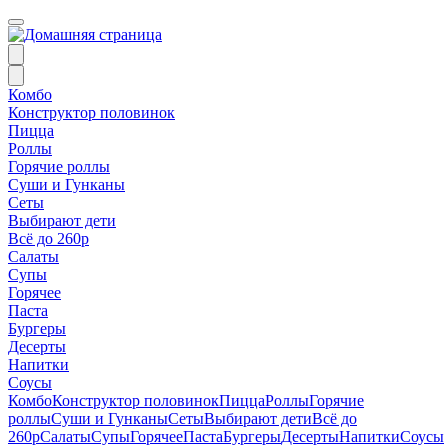
Комбо
Конструктор половинок
Пицца
Роллы
Горячие роллы
Суши и Гунканы
Сеты
Выбирают дети
Всё до 260р
Салаты
Супы
Горячее
Паста
Бургеры
Десерты
Напитки
Соусы
Комбо
Конструктор половинок
Пицца
Роллы
Горячие
роллы
Суши и Гунканы
Сеты
Выбирают дети
Всё до
260р
Салаты
Супы
Горячее
Паста
Бургеры
Десерты
Напитки
Соусы